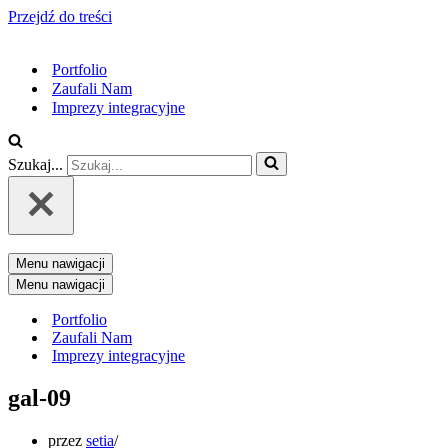
Przejdź do treści
Portfolio
Zaufali Nam
Imprezy integracyjne
Szukaj...
Menu nawigacji
Menu nawigacji
Portfolio
Zaufali Nam
Imprezy integracyjne
gal-09
przez
setia