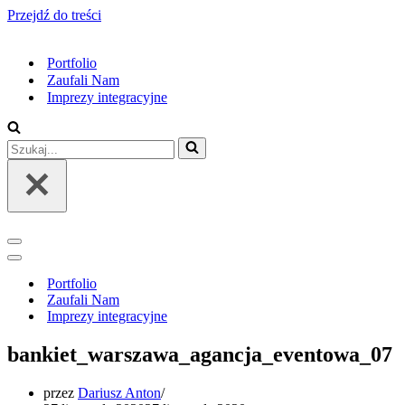
Przejdź do treści
Portfolio
Zaufali Nam
Imprezy integracyjne
Szukaj...
Menu
nawigacji
Menu
nawigacji
Portfolio
Zaufali Nam
Imprezy integracyjne
bankiet_warszawa_agancja_eventowa_07
przez
Dariusz Anton