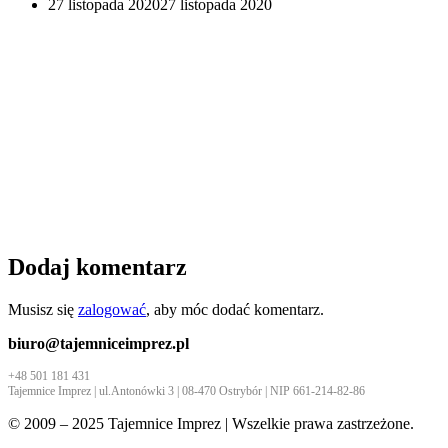
27 listopada 2020
27 listopada 2020
Dodaj komentarz
Musisz się
zalogować
, aby móc dodać komentarz.
biuro@tajemniceimprez.pl
+48 501 181 431
Tajemnice Imprez | ul.Antonówki 3 | 08-470 Ostrybór | NIP 661-214-82-86
© 2009 – 2025 Tajemnice Imprez | Wszelkie prawa zastrzeżone.